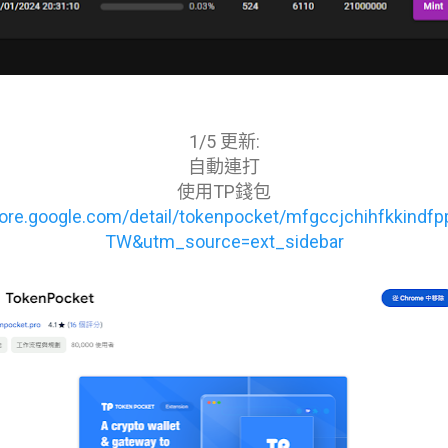
1/5 更新:
自動連打
使用TP錢包
ore.google.com/detail/tokenpocket/mfgccjchihfkkindfpp
TW&utm_source=ext_sidebar