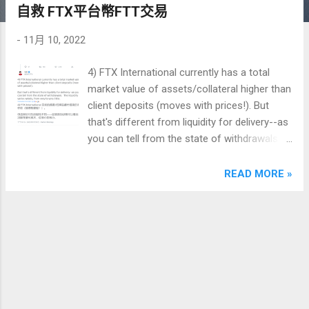
自救 FTX平台幣FTT交易
-
11月 10, 2022
4) FTX International currently has a total
market value of assets/collateral higher than
client deposits (moves with prices!). But
that's different from liquidity for delivery--as
you can tell from the state of withdrawals.
The liquidity varies widely, from very to very
little. 4) FTX International 目前的資產/抵押品
READ MORE »
總市值高於客戶存款（隨價格變動！）。 但
這與交付的流動性不同——從提款的狀態可以
看出。流動性變化很大，從很小到很小 透過
https://ftx.com/historical-account-
snapshots (FTX 帳戶快照紀錄) 目前風暴不
知道日後走向如何 留下帳戶快照以備不時之
需 想投機操作(注意風險)FTX平台幣FTT的話
幣安有合約、現貨 可以參考 => 手續費 6折!!