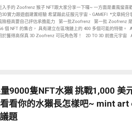
過的 銀行帳戶 這是至關重要的一步 因為不管是你要把 法幣就是你的
近入手的 Zoofrenz 猴子 NFT跟大家分享一下囉~ 一方面是畫風
買各種虛擬貨幣或是相關產品 包含哪些 NFT、各種衍生品 接著你靠著
的3D實力跟遊戲建置經驗 希望藉此征服元宇宙、GAMEFI *文章純
交易賺到錢 你要回到現實世界去到你的帳戶之中 Max就是那個窗口 
險極高要自己評估承擔能力 第一批Zoofrenz 第一批 Zoofrenz 是 Ape
...
666 個 NFT 的集合， 具有建立在區塊鏈上的 400 多個可能的特徵。 Apef
於獲得高保真 3D Zoofrenz 可玩角色等！ 2D TO 3D 前進元宇宙 
善與宇宙合一的藝術， 憑藉團隊在遊戲行業數十年的經驗， Zoofre
東西。 不只是普通的 3D 模型， 而是變成了一個完全裝配好的高保真 
oofrenz 持有者 將可使用 $FRENSHIP 來獲得一個為探索元宇宙
 而不是僅僅收到一個漂亮的雕像！ ROADMAP Zoofrenz 社區誕生: 
efrenz 尋找新主人， 持有Apefrenz 無需質押即可生成 $FRENSHIP。 兌
RENSHIP 代幣詳情： 總量：200,000,000 詳細： 55% 用於公開分
% 用於Giveaway 和活動 擁有者可以兌換 $FRENSHIP 用以將 Apef
 限量9000隻NFT水獺 挑戰1,000
持的 Metaverses 中使用的 3D 可玩角色模型。 稀有度 RARITY 
產出$FRENSHIP的數量 8~14枚不等 - 米色背景(Rarity 1) ，米色數量佔
看看你的水獺長怎樣吧~ mint art o
.19%) - 綠色背景(Rarity 2) ，綠色數量佔比 1980/6666 (約 29.7%) -
 1139/6666 (約 17.09%) -...
議題