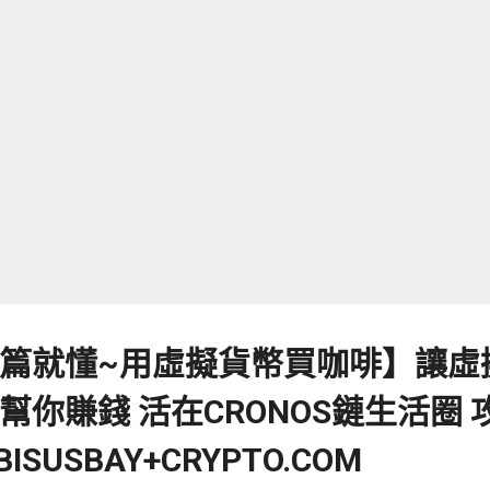
永續合約裡的另一個重概念—— 資金費率 有關了。 機器人在現貨市場
量的ETH在期貨市場賣出（做空）； 憑藉這樣的方式， 套利機器人能
格變化的同時， 每8小時收取一次多方支付給空方的利息（資金費）
個 資金費率 ： 因為持有幣本位永續合約的做空倉位， 每隔8小時就
現貨市場買入ETH的同時， 會將同等數量的ETH在期貨市場賣出（做
機器人能夠在維持倉位價值不隨ETH價格變化 的同時， 每8小時收
資金費）。 各大合約交易所都相繼推出了無需交割的永續合約， 在
貨和現貨市場的價格出現較大的偏差， 在永續合約上做多和做空的
： 如果市場中做多的人太多，使期貨價格遠高於現貨價格， 則資金
果市場中做空的人太多，使期貨價格遠低於現貨價格， 則資金費為負，由
篇就懂~用虛擬貨幣買咖啡】讓虛
你賺錢 活在CRONOS鏈生活圈 
ISUSBAY+CRYPTO.COM