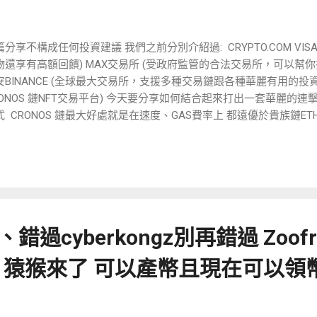
篇分享不構成任何投資建議 我們之前分別介紹過: CRYPTO.COM VIS
物還享有高額回饋) MAX交易所 (受政府監管的合法交易所，可以幫
安BINANCE (全球最大交易所，支援多種交易鏈跟各種華麗有用的投資功能) 
RONOS 鏈NFT交易平台) 今天要分享如何結合起來打出一套華麗的
式 CRONOS 鏈最大好處就是在速度、GAS費率上 都遠優於貴族鏈ET
交易、NFT買賣方便且省錢 另外有了 CRYPTO.COM VISA 金融卡的
所建構的虛擬世界與日常生活消費結合 舉個例子 你早上在CRONOS 鏈交易
的錢 中午可以透過 CRYPTO.COM VISA 金融卡 在711用這些錢
就是虛擬貨幣 只能在虛擬貨幣的世界 真實世界歸真實世界 虛擬貨幣歸
Crypto.com visa) 已經能在711買咖啡 、 去小米買到我要的電
支付 其實這... 蠻微妙的 我那天第一次拿我的 crypto.com VIS
錯過cyberkongz別再錯過 Zoofr
一張crypto.com VISA卡的 破處了地點了 在哪裡買一條延長線 卡
用我手上虛擬貨幣 買到一個 不是虛擬世界裡面的東西 很感動啊 虛擬
renz 猿猴來了 可以產幣且現在可以領
踏入這個圈子 首先我們來看到的就是 Max交易所跟幣安 交易所這塊 MA
FF 推薦碼0a5e8c42(可補填)... 虛擬貨幣的 世界要跟你實際銀行接
所 他是 要去註冊實名制 綁定你特定一個銀行帳戶 日後你出入金的時