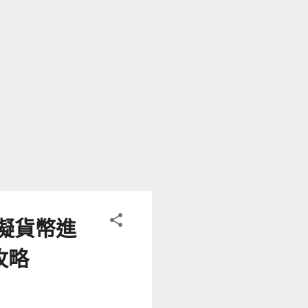
買入ETH的同時， 會將同等
夠在維持倉位價值不隨ETH
。 派網的期現套利就是賺的
會結算一次資金費。 機器人
空）； 憑藉這樣的方式， 套
取一次多方支付給空方的利息
不交割的前提下，為了避免
兩方中，需要互相支付持倉費
費為正，由多方支付空方；
空方...
擬貨幣進
攻略