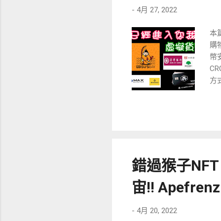
-
4月 27, 2022
本
購
幣
C
方
各種
鏈
到
他
卡(
幣去
錯過猴子NFT、
那
次
宙!! Apef
要
O
-
4月 20, 2022
易