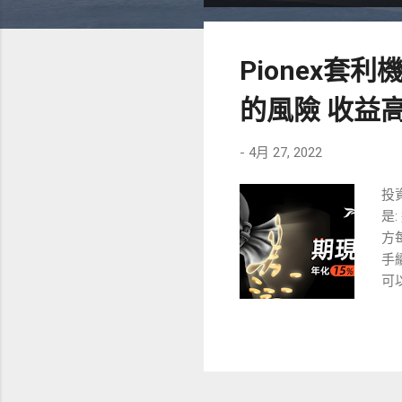
表
文
Pionex套
章
的風險 收益高
-
4月 27, 2022
投
是
方
手續
可以
略.
利
S
益
種