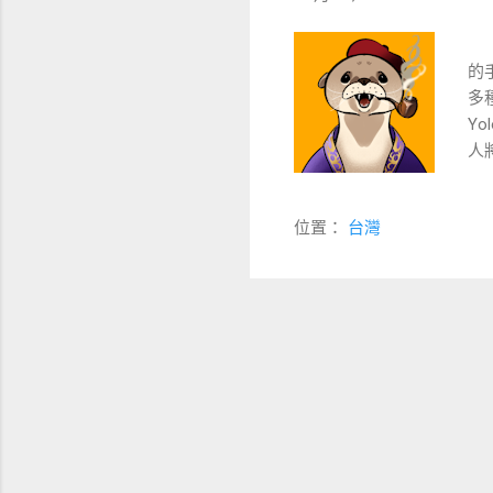
YO
的手
多
Y
人將
ht
前
位置：
台灣
的 
$
期參
量：
用它
幣燃
我
活動