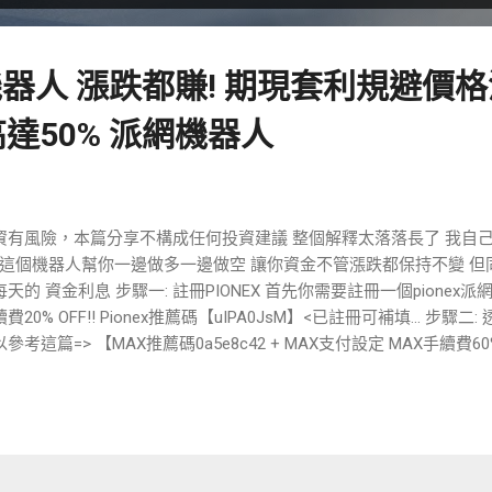
利機器人 漲跌都賺! 期現套利規避價
達50% 派網機器人
資有風險，本篇分享不構成任何投資建議 整個解釋太落落長了 我自己
: 這個機器人幫你一邊做多一邊做空 讓你資金不管漲跌都保持不變 
每天的 資金利息 步驟一: 註冊PIONEX 首先你需要註冊一個pionex
費20% OFF!! Pionex推薦碼【uIPA0JsM】<已註冊可補填... 步驟
參考這篇=> 【MAX推薦碼0a5e8c42 + MAX支付設定 MAX手續費60
.. 步驟三: 設定機器人 Step 1. 安裝Pionex APP後， 打開「
」， 選擇右下角「新建套利」。 Step 2. 彈出頁面後選擇「期現套利
tep 3. 進入開單頁面後，填寫投資額後點擊 「創建機器人」即可完成
來源 “期現套利機器人（穩健模式）”出於收益穩定性和回報率考慮， 
。 那麼套利收益部分，即5%-50% OR 15%~50% (激進模式) 的