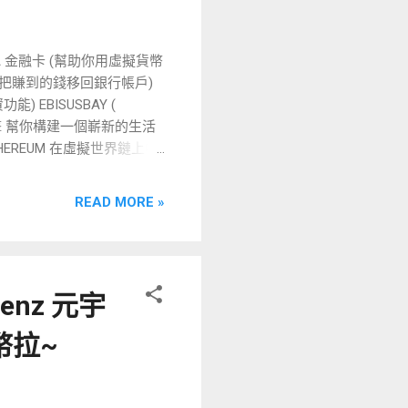
A 金融卡 (幫助你用虛擬貨幣
你把賺到的錢移回銀行帳戶)
EBISUSBAY (
連擊 幫你構建一個嶄新的生活
HEREUM 在虛擬世界鏈上中
加持 你可以順利將 CRONOS
平台 EBISUSBAY 所賺
READ MORE »
買杯咖啡、午餐 以前的虛擬貨幣
虛擬貨幣 但最近透過CRO
子產品、 逛家樂福 都是用虛擬貨
A卡去逛小米的時候 小米就算是我
enz 元宇
刷下去 交易成功那瞬間 我第一
貨幣 生活圈 已經到來了阿
幣拉~
X教學: MAX手續費60%
軌的時候 我建議透過max資產交
候 就只能透過這一個綁定認