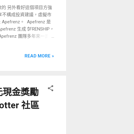
台幣 放進虛擬貨幣的世界
蠻喜歡的 另外看好這個項目方強
那些NFT衍生品 或是貨幣
分享不構成投資建議，虛擬市
如果要進 虛擬貨幣世界 進這
frenz。 Apefrenz 是
renz 生成 $FRENSHIP，
Apefrenz 團隊多年來一直在
nz 將超越一切，創造出全新
3D 可玩角色！ 這意味著，
READ MORE »
、 優化的相互兼容的玩家角色模
推出 限量 6,666隻
換 $FRENSHIP:
發、 35% 用於團隊保險庫 、
renz 稀有度 進化 或提升為 可
 美元現金獎勵
以顏色區分稀有度 1~6等 影響
比 2879/6666 (約
tter 社區
 藍色背景(Rarity 3) ，藍色數