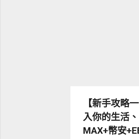
和
數
價
這
在
利
（
期
用
如
【新手攻略一
入你的生活、幫
MAX+幣安+EB