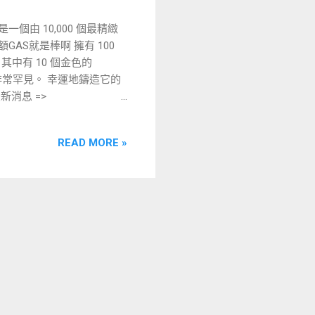
一個由 10,000 個最精緻
額GAS就是棒啊 擁有 100
中有 10 個金色的
獺非常罕見。 幸運地鑄造它的
最新消息 =>
 Token ($YLTR) 將在造幣日
多的水獺找到自己的家，燒掉
READ MORE »
月內每月收到 $YLTR 代幣。
燒。 希望自己是熱門新項目的早
ter 社區。 👉 總供應
個月） 🎁 15%：空投（如果使
 55% : 生態系統儲備（代
 5: 找尋GAMEFI 遊戲合作 是
 記得加入DISCORD 各種
.