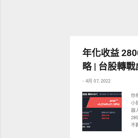
年化收益 280
略 | 台股轉
-
4月 07, 2022
你
小
器
2
不
快