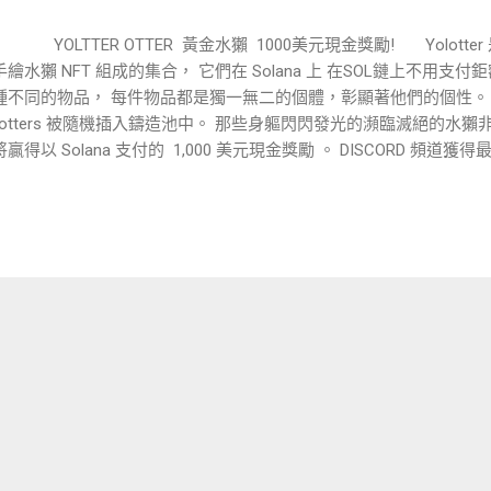
LTTER OTTER 黃金水獺 1000美元現金獎勵! Yolotter 是
繪水獺 NFT 組成的集合， 它們在 Solana 上 在SOL鏈上不用支付鉅
種不同的物品， 每件物品都是獨一無二的個體，彰顯著他們的個性。 其
olotters 被隨機插入鑄造池中。 那些身軀閃閃發光的瀕臨滅絕的水
贏得以 Solana 支付的 1,000 美元現金獎勵 。 DISCORD 頻道獲得
tps://discord.gg/PJB45rj9 持有水獺 NFT 每月領YLTR空頭 Yolotter
空投，以鼓勵早期參與。 更重要的$YLTR 可以用來鑄造水獺， 越
$YLTR 就越多！ 在所有 NFT 成功鑄造後， NFT 持有者將在 12 個
YLTR 代幣 $YLTR 代幣的總供應量：10 億 *包括流動性和潛在燃
與者？ 你的機會來了！ 目標是與整個 Solana 生態系統一起發展 Yolot
10 億美元 YLTR 代幣 📈 5%：市場營銷 📊 10%：團隊（鎖定 12 
來鑄造 NFT，代幣將被燒毀） 🎁 15%：獎勵（NFT 持有者的空投 ) 
燒，流動性......） 目前ROADMAP 走到 STAGE 2: 即將上幣 而STAGE
個人非常期待的一步 目前 DEXLAB 可以購買到 YLTR 代幣 活動與獎勵
獎勵會在那公布 加入後先去VERIGY-AND-RULES 點藍勾勾驗證身份..