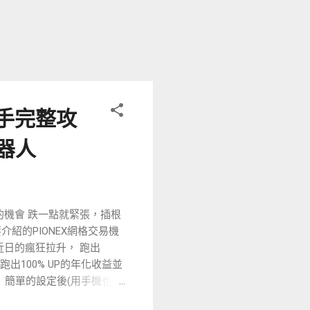
人新手完整攻
機器人
的機會 跌一點就緊張，插根
紹的PIONEX網格交易機
幣近日的瘋狂拉升， 跑出
出100% UP的年化收益並
， 簡單的設定後(用手機也能
 註冊PIONEX 首先你需