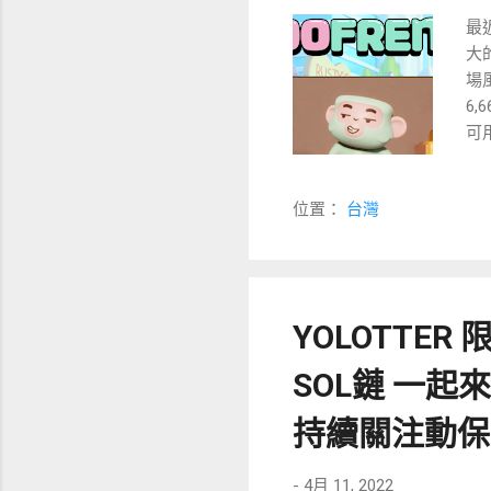
證
最
去
大
的
場風
生活
6,
可用
完
的
位置：
台灣
Z
型，
Ap
$F
10
YOLOTTER
在支
每天
SOL鏈 一起來
43
量佔比
持續關注動保
-
4月 11, 2022