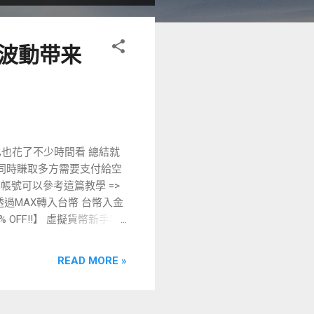
格波動带来
也花了不少時間看 總結就
但同時賺取多方需要支付給空
派網帳號可以參考這篇教學 =>
二: 透過MAX轉入台幣 台幣入金
% OFF!!】 虛擬貨幣新手攻
理財」頁面並點擊頁面上方的「期現套
」并選擇 「穩健模式 」 。
READ MORE »
開單。 網頁版 機器人套利收
選定ETH作為唯一的套利幣
年化收益又是怎麼來的呢？ 這個就