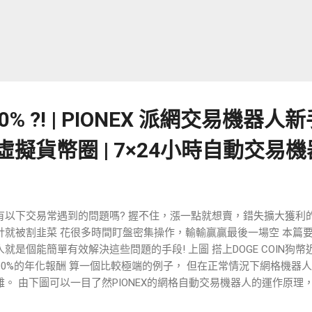
0% ?! | PIONEX 派網交易機器
戰虛擬貨幣圈 | 7×24小時自動交易
有以下交易常遇到的問題嗎? 握不住，漲一點就想賣，錯失擴大獲利
針就被割韭菜 花很多時間盯盤密集操作，輸輸贏贏最後一場空 本篇要介
人就是個能簡單有效解決這些問題的手段! 上圖 搭上DOGE COIN狗
800%的年化報酬 算一個比較極端的例子， 但在正常情況下網格機器人跑
難。 由下圖可以一目了然PIONEX的網格自動交易機器人的運作原理
速完成)， 網格機器人便會不分日夜的為你進行低買高賣的套利。 步驟一: