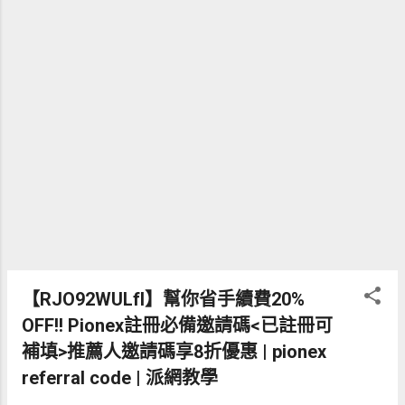
人ID可享有 各式好友專屬活動， 之後一系列
相關幣安BINANCE優惠活動我會持續更新在
這篇文章下方 例如近期就有這個完成簡單任
務就能拿到 30美金 獎勵的活動: 近期活動:
定投計劃「定製未來」：與您分享50,000美
元等值BNB！ 活動時間： 2021年12月07日
18:00至2021年12月21日18:00（東八區時
間） 活動期間，創建新的每日定投資計劃且
符合以下活動條件的新老用戶，將有機會瓜
分50,000美元等值BNB。 活動期間創建一個
最低金額為10 USDT或10 BUSD的每日定投計
劃； 在2021年12月26日17:59（東八區時
間）之前完成5次每日定投申購。未在活動時
【RJO92WULfI】幫你省手續費20%
間內成功申購的用戶將失去獲獎資格； 如果
您在活動期間移除任何現有的定投計劃，您
OFF!! Pionex註冊必備邀請碼<已註冊可
將失去獲獎資格。 活動詳情網址 => 定投計
補填>推薦人邀請碼享8折優惠 | pionex
劃「定製未來」!!! ...
referral code | 派網教學