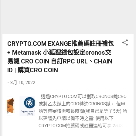
還值得辦卡擁有嗎? 身為一個持卡人 對於一
連串回饋利空消息當然是捶心肝 但看過太多
用力釋出利好吸引用戶最後生態崩毀的例子
或許福利縮水對這張卡的永續性是有幫助的
再想想現在每天拿著這張卡買咖啡、叫UBER
吃喝拉撒的滿足感 有時候哭著哭著就笑了(精
CRYPTO.COM EXANGE推薦碼註冊禮包
神勝利法的實踐家?) 對幣圈玩家來說把幣圈
+ Metamask 小狐狸錢包設定cronos交
裡的錢轉移出來往往會耗費手續費 用CRO卡
易鏈 CRO COIN 自訂RPC URL、CHAIN
刷掉等於變向的出金還享有現金回饋 尤其是
ID | 購買CRO COIN
你在幣圈賺到很多錢的話 手續費、稅金一來
一往就差了不少 結論是儘管沒那麼神了 但
-
8月 10, 2022
crypto.com VISA卡 仍然是幣圈活動必備 使
用場景 & 辦卡優惠資訊 目前我自己日常最
透過CRYPTO.COM可以獲取CRONOS鏈CRO
常使用的途徑有uber、uber eats 寶雅、家樂
或將乙太鏈上的CRO轉進CRONOS鏈， 但申
福、屈臣氏、711、小米之家、NET、台灣大
請等待審核需較長時間(我自己是等了5天) 所
哥大 louisa coffee、 Yahoo奇摩購物中心、
以建議先申請以備不時之需: 使用以下
麥當勞、星巴克、UNIQLO 中油加油站 還能
CRYPTO.COM推薦碼或註冊連結可享 25USD
綁定 line pay 食衣住行全包了很方便 某些地
禮包 +2000USD質押獎金 推薦碼: xx565hb6g3
區也陸續開放綁定google跟apple pay但沒實