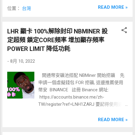
註冊連結=>CRYPTO.COM EXCHANGE 設
際試過 如果你有成功綁定或其他使用途徑話
READ MORE »
位置：
台灣
定METAMASK錢包CRONOS 打開Metamask
歡迎留言分享~ 某些地區也陸續開放綁定
小狐狸錢包點擊上方下拉選單: 自訂RPC: RPC
google跟apple pay但沒實際試過 如果你有成
URL : https://evm-cronos.crypto.org Chain ID:
功綁定或其他使用途徑話歡迎留言分享~ ...
LHR 顯卡 100%解除封印 NBMINER 設
25 symbol: CRO 區塊鏈瀏覽器 URL:
定超頻 鎖定CORE頻率 增加顯存頻率
https://cronos.crypto.org/explorer/ SAVE、
DONE~ 透過FTX購買CRO COIN(推薦，幣轉
POWER LIMIT 降低功耗
移的時候手續費較便宜) => 註冊 透過
-
8月 10, 2022
PIONEX購買CRO COIN => 手續費20% OFF!!
Pionex推薦碼【uIPA0JsM】<已註冊可補填 ...
開通幣安礦池搭配 NBMiner 開始挖礦 先
申請一個虛擬錢包 FOR 挖礦, 這邊推薦使用
幣安 BINANCE 註冊 Binance 網址:
https://accounts.binance.me/zh-
TW/register?ref=LNH1ZARJ 要記得使用這個
官方KOL認證推薦碼 LNH1ZARJ (搭配BNB設
定 手續費可享高達40% OFF ) 幣安有自己的
READ MORE »
礦池(打趴其他礦池的超低手續費)+錢包， 省
去挖礦到礦池後要再轉來轉去的費用跟麻