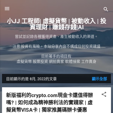
跳到主要內容
小JJ 工程師| 虛擬貨幣 | 被動收入 | 投
資理財 | 賺錢存錢|AI
嘗試並記錄各種獲得資產、產生被動收入的渠道。
注意:投資有風險，本站分享內容不構成任何投資建議
目前著手的項目有:
虛擬貨幣 股票投資 網拍賣家 軟體接案 工作賣身
目前顯示的是 8月, 2022的文章
顯示全部
發
表
新版福利的crypto.com現金卡還值得辦
文
嗎? | 如何成為精神勝利法的實踐家 | 虛
章
擬貨幣VISA卡 | 獨家推薦碼辦卡優惠