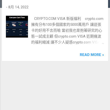
-
8月 14, 2022
CRYPTO.COM VISA 新版福利 crypto.com
擁有分布100多個國家的5000萬用戶 讓這張
卡的好用不言而喻 當初我也是抱著研究的心
態一試成主顧 但crypto.com VISA 近期幾波
的福利縮減 讓不少人疑惑crypto.com VISA
卡還值得擁有嗎? 我們攤開來看看
crypto.com VISA 福利改版來看: (1)現金回饋
READ MORE »
刷卡現金回饋 2% 、 3%、5%、8% 調降為
1%、2%、3%、5% (2)SPOTIFY、NETFLIX免
費 紅、綠兩種卡的 免費 SPOTIFY、NETFLIX
縮減為6個月 更高階的卡則繼續保有無限期
免費SPOTIFY、NETFLIX (3)質押利率 質押利
率由原本的10%、12% 調降為 4%、8% (4)回
饋無上限 修改紅卡回饋上限 25USD、綠卡
50USD 每個月刷卡金額超過台幣7萬、14萬才
有影響 比起前3項福利縮水殺傷力相對較小