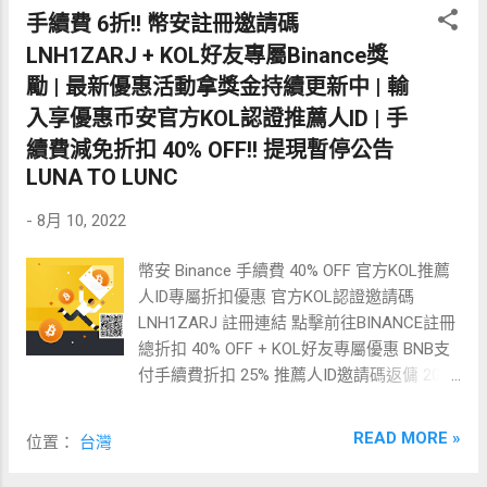
煩。 還有多元的金融功能之後挖到的錢可以
手續費 6折!! 幣安註冊邀請碼
直接在這進行更進一步的投資操作， 而且起
LNH1ZARJ + KOL好友專屬Binance獎
付金額為0,每天都會結算獲利給你， 不像有
勵 | 最新優惠活動拿獎金持續更新中 | 輸
的礦池會壓好幾天挖夠了才能拿到錢。 礦池
入享優惠币安官方KOL認證推薦人ID | 手
比較表: 礦池 挖礦手續費 起付金額 結算模式
續費減免折扣 40% OFF!! 提現暫停公告
Binance幣安礦池 0.5% 0 PPS+ 星火礦池 1%
LUNA TO LUNC
0.1 ETH PPS+ 火幣礦池 2.5% 0.05 ETH FPPS
Ethermine 1%...
-
8月 10, 2022
幣安 Binance 手續費 40% OFF 官方KOL推薦
人ID專屬折扣優惠 官方KOL認證邀請碼
LNH1ZARJ 註冊連結 點擊前往BINANCE註冊
總折扣 40% OFF + KOL好友專屬優惠 BNB支
付手續費折扣 25% 推薦人ID邀請碼返傭 20%
KOL好友專屬活動 享有各式專屬優惠 推薦人
ID輸入位置: 千萬要記得註冊時就輸入， 一但
READ MORE »
位置：
台灣
註冊幣安邀請碼沒輸入跟客服確認過目前無
救: 使用幣安BINANCE官方認證KOL好友推薦