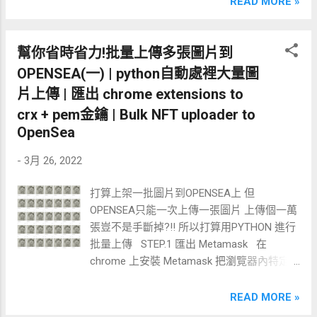
READ MORE »
址 => 取得挖礦程式 => 配置礦池、錢包地址
架販售 這篇我們就是要來 接上她的腿 首先
=> 調教挖礦效能 STEP.1 取得錢包地址 前往
還是要先完成上篇文章的己的前置作業 詳細
gate.io簡單註冊，透過下面的連結註冊可享
可以參考上一篇 STEP.1 匯出 Metamask
幫你省時省力!批量上傳多張圖片到
手續費回饋:
STEP.2 連接 Metamask STEP.3 OPENSEA
https://www.gate.io/signup/6485421 註冊完
OPENSEA(一) | python自動處裡大量圖
端部屬 到這個步驟專案資料夾下的分布會
後在首頁點選錢包=>充值=>搜尋幣種ERG 點
片上傳 | 匯出 chrome extensions to
如下圖 接著我們會沿用connector下去擴充
選後稍等片刻就會生成你的錢包地址 step.2
crx + pem金鑰 | Bulk NFT uploader to
文章裡程式碼排版可能會有折行導致運行失
順利取得錢包地址後就可以去下載挖礦程式
OpenSea
敗 建議用vs code開 裝個formater 去 format
(推薦NBMiner) 下載網址:
擴充之後目錄會多出
https://github.com/NebuTech/NBMiner/relea
-
3月 26, 2022
opensea_bridge_metamask.py
ses 載對應自己系統的檔案，windows就下載
opensea_list_helper.py 兩支檔案 其中幾處
XXX_Win.zip 下載時如果報錯失敗-網路錯誤
打算上架一批圖片到OPENSEA上 但
collection/leghairtaiwan-love 是我的
要先把防毒軟體停用 解壓縮後長這樣，找到
OPENSEA只能一次上傳一張圖片 上傳個一萬
collection名稱 你要替換成你自己的
start_ergo.bat批次檔， 不要雙擊會直接run
張豈不是手斷掉?!! 所以打算用PYTHON 進行
opensea__list_helper.py 程式碼: import time
起來， 拉進編輯器(我是用VSCODE)編輯
批量上傳 STEP.1 匯出 Metamask 在
from selenium.webdriver.common.by import
step3. 編輯: 1 是礦池網址,直接使用預設的
chrome 上安裝 Metamask 把瀏覽器內特定
By import metamask_connector import
hero...
的擴充功能匯出、封裝成 .crx 檔案， 同時會
opensea_bridge_metamask
有一把用於簽章的 .pem 金鑰檔案 前往
READ MORE »
metamask_connector.meta_mask_navigate
chrome://extensions/ 將右上角的「開發人員