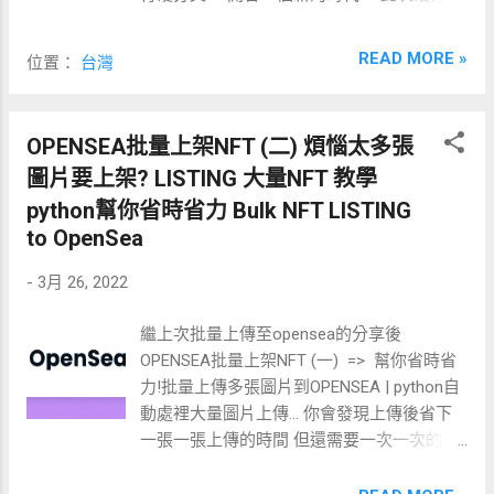
=>TRADE=>LIQUIDITY ADD LIQUIDITY 下拉選
後，包括普通人在內的所有人都能參與挖礦
單選...
，同時將允許礦池存在， 擁有 2GB 或以上內
READ MORE »
位置：
台灣
存的 GPU 礦工都可來挖 ERG。 Ergo 平臺的
原生代幣叫做 ERG （中文：爾格幣）， 最終
供應量僅爲 97,739,925 枚，不足 1 億枚， 永
OPENSEA批量上架NFT (二) 煩惱太多張
不增發，永不銷燬。 跟最大供應量爲 2100
圖片要上架? LISTING 大量NFT 教學
萬枚的比特幣一樣， ERG 也是按長期價值存
儲型加密貨幣進行設計的， 由於數量有限，
python幫你省時省力 Bulk NFT LISTING
跟黃金一樣稀缺，有成爲“數字黃金”的潛力。
to OpenSea
Ergo(ERG) 2021年初的15塊漲到9月高峰518
-
3月 26, 2022
元 漲幅高達 3353% ??!! 雖然不代表日後還
能如此激烈的繼續往上高飛， 但絕對足夠在
繼上次批量上傳至opensea的分享後
虛擬貨幣界扎穩馬步留下一席之地， 基於對
OPENSEA批量上架NFT (一) => 幫你省時省
Erog實用性、稀缺性、對低顯存、LHR鎖算
力!批量上傳多張圖片到OPENSEA | python自
力顯卡友善等特性， 以及提前布局防守年底
動處裡大量圖片上傳... 你會發現上傳後省下
可能到來的ETH2.0炸彈， 我先配置部分LHR
一張一張上傳的時間 但還需要一次一次的反
鎖算力 顯卡來進行Ergo(ERG)的挖礦。 整個
覆點上架才可以開始賣，耗時費力 既然可以
ERGO挖礦步驟為: => 取得ERGO(ERG)錢包地
批量自動上傳圖片 就應該也要能大量自動上