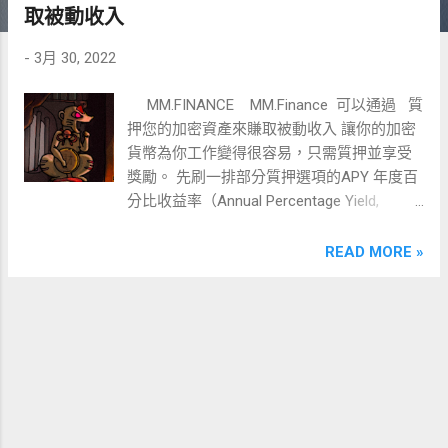
取被動收入
-
3月 30, 2022
MM.FINANCE MM.Finance 可以通過 質
押您的加密資產來賺取被動收入 讓你的加密
貨幣為你工作變得很容易，只需質押並享受
獎勵。 先刷一排部分質押選項的APY 年度百
分比收益率（Annual Percentage Yield,
APY） 即財務中的有效年度利率 最高的
MSHARE-MMF交易對年化超過460倍!!? 立馬
READ MORE »
決定壓起來 不構成任何投資建議 我是做了
功課覺得生態系不錯後 再抱著 歸零 的風險
承擔的準備把錢丟進去的 之後不管賺錢賠錢
我都會更新在這跟大家分享 MM.Finance 擁有
Cronos 上最大的生態系統 其 DEX、收益優
化器、NFT、Algo 穩定幣和 DTF 在 Cronos
Chain 上的交易費用最低，為 0.17% 最重要
的是， MM.Finance是 第一個在 Cronos 上