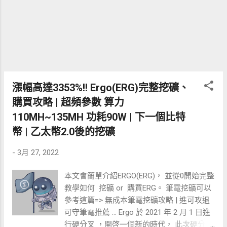
將協議擁有的流動性 (POL) 引入生態系統的
項目 強壯的生態系 CRO鏈最省手續費的資
金移動方式 簡單路線圖是這樣 老手應該看
這樣就能了解 新手我之後會在文末附上詳細
圖解 台幣=>MAX帳戶 => (USDT TRC20) =>
幣安 (USDT BEP20) =>CRYPTO.COM EXANGE
(CRO CRONOS)=>METAMASK (CRO) 需準備
漲幅高達3353%!! Ergo(ERG)完整挖礦、
的帳號: 台幣帳戶入金教學: MAX手續費60%
購買攻略 | 超頻參數 算力
OFF 推薦碼0a5e8c42(可補填)... 幣安
110MH~135MH 功耗90W | 下一個比特
BINANCE教學: 使用幣安BINANCE官方認證
幣 | 乙太幣2.0後的挖礦
KOL好友推薦人ID可享有 各式好友專屬活動...
CRYPTO.COM EXANGE + METAMASK: 推薦碼
-
3月 27, 2022
註冊禮包+METAMASK教學... 進到
MM.FINANCE 質押賺取被動收入 這邊就用
本文會簡單介紹ERGO(ERG)， 並從0開始完整
那個誇張的年獲利46153%的 MSHARE/MMF
教學如何 挖礦 or 購買ERG。 筆電挖礦可以
LP交易對示範 要先買相對應的幣組成一顆提
參考這篇=> 無成本筆電挖礦攻略 | 進可攻退
供流動性證明 再拿這顆證明TOKEN去質押就
可守筆電推薦 ... Ergo 於 2021 年 2 月 1 日進
開始賺錢了 點擊開啟 MM.finance 首頁
行硬分叉 ，開啓一個新的時代， 此次硬分叉