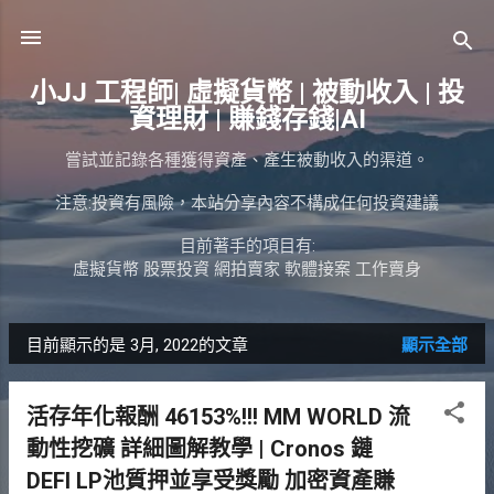
跳到主要內容
小JJ 工程師| 虛擬貨幣 | 被動收入 | 投
資理財 | 賺錢存錢|AI
嘗試並記錄各種獲得資產、產生被動收入的渠道。
注意:投資有風險，本站分享內容不構成任何投資建議
目前著手的項目有:
虛擬貨幣 股票投資 網拍賣家 軟體接案 工作賣身
目前顯示的是 3月, 2022的文章
顯示全部
發
表
活存年化報酬 46153%!!! MM WORLD 流
文
動性挖礦 詳細圖解教學 | Cronos 鏈
章
DEFI LP池質押並享受獎勵 加密資產賺