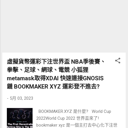
注意，任何形式的投資都存在風險，包括加
密貨幣投資。 在進行任何投資決策之前，都
應謹慎評估風險， 並在可能的情況下尋求專
業的財務建議。 步驟 獎勵 帳戶驗證 20
USDT的交易費用抵扣券 通過P2P/法定貨幣
通道/加密貨幣存款，首次存入至少10美元的
加密貨幣 30 USDT的交易費用抵扣券 首次交
易至少10美元的加密貨幣 50 USDT的交易費
虛擬貨幣運彩下注世界盃 NBA季後賽、
用抵扣券
拳擊、足球、網球、電競 小狐狸
metamask取得XDAI 快速連接GNOSIS
鏈 BOOKMAKER XYZ 運彩登不進去?
-
5月 03, 2023
BOOKMAKER.XYZ 是什麼? World Cup
2022World Cup 2022 世界盃來了!
bookmaker xyz 是一個主打去中心化下注世