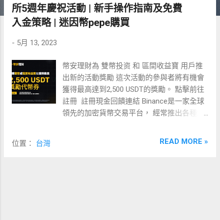
所5週年慶祝活動 | 新手操作指南及免費
入金策略 | 迷因幣pepe購買
-
5月 13, 2023
幣安理財為 雙幣投资 和 區間收益寶 用戶推
出新的活動獎勵 這次活動的參與者將有機會
獲得最高達到2,500 USDT的獎勵。 點擊前往
註冊 註冊現金回饋連結 Binance是一家全球
領先的加密貨幣交易平台， 經常推出各種活
動以吸引新用戶和獎勵現有用戶。 此次活動
是對使用其申購區間收益寶和雙幣投資功能
READ MORE »
位置：
台灣
的用戶的激勵。 優惠註冊教學: 6折交易費，
最高55%返現 | 免費入金攻略 | 新手設定教學
| 全球最大加密交易所慶... 申購區間收益寶是
一種投資工具， 允許用戶在一個特定的價格
區間內購買加密貨幣， 以期望在價格變動時
實現收益。 而雙幣投資則允許用戶同時投資
兩種加密貨幣，以期望獲得更高的收益。 請