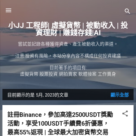
跳到主要內容
小JJ 工程師| 虛擬貨幣 | 被動收入 | 投
資理財 | 賺錢存錢|AI
嘗試並記錄各種獲得資產、產生被動收入的渠道。
注意:投資有風險，本站分享內容不構成任何投資建議
目前著手的項目有:
虛擬貨幣 股票投資 網拍賣家 軟體接案 工作賣身
目前顯示的是 5月, 2023的文章
顯示全部
發
表
註冊Binance，參加高達2500USDT獎勵
文
活動，享受100USDT手續費6折優惠，
章
最高55%返現 | 全球最大加密貨幣交易