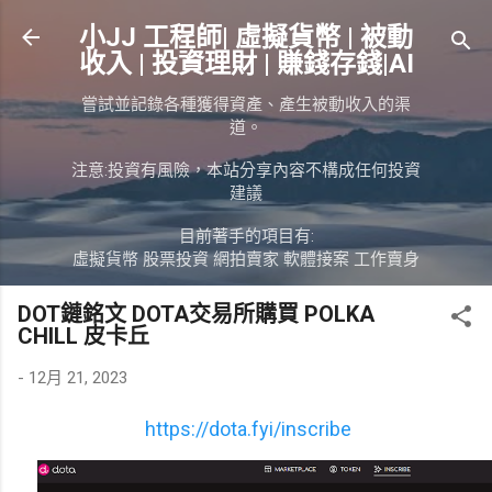
跳到主要內容
小JJ 工程師| 虛擬貨幣 | 被動
收入 | 投資理財 | 賺錢存錢|AI
嘗試並記錄各種獲得資產、產生被動收入的渠
道。
注意:投資有風險，本站分享內容不構成任何投資
建議
目前著手的項目有:
虛擬貨幣 股票投資 網拍賣家 軟體接案 工作賣身
DOT鏈銘文 DOTA交易所購買 POLKA
CHILL 皮卡丘
-
12月 21, 2023
https://dota.fyi/inscribe