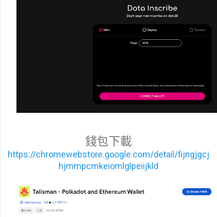
錢包下載
https://chromewebstore.google.com/detail/fijngjgcj
hjmmpcmkeiomlglpeiijkld