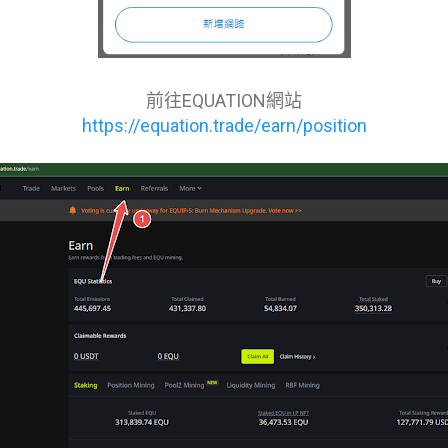
前往EQUATION網站
https://equation.trade/earn/position