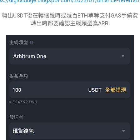
ps://digitaldoge.blogspot.com/2023/01/binance-referral.
轉出USDT後在轉個幾時或幾百ETH等等支付GAS手續費
轉出時都要確認主網類型為ARB: