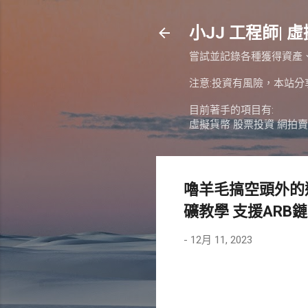
小JJ 工程師| 虛
嘗試並記錄各種獲得資產
注意:投資有風險，本站
目前著手的項目有:
虛擬貨幣 股票投資 網拍賣
嚕羊毛搞空頭外的選
礦教學 支援ARB鏈
-
12月 11, 2023