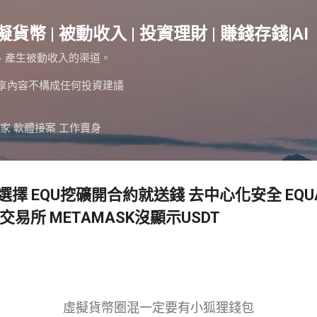
跳到主要內容
擬貨幣 | 被動收入 | 投資理財 | 賺錢存錢|AI
、產生被動收入的渠道。
分享內容不構成任何投資建議
家 軟體接案 工作賣身
擇 EQU挖礦開合約就送錢 去中心化安全 EQUA
交易所 METAMASK沒顯示USDT
虛擬貨幣圈混一定要有小狐狸錢包