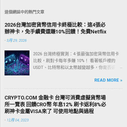
這個網誌中的熱門文章
2026台灣加密貨幣信用卡終極比較：這4張必
辦神卡，免手續費還賺10%回饋！免費Netflix
-
3月 29, 2026
2026 台灣終極實測：4 張最強加密貨幣信用卡
比較，刷對卡每年多賺 10%！ 看著帳戶裡的
USDT、比特幣和以太幣越變越多，你是否還在
煩惱怎麼「安全、低損耗」地在台灣花掉這些
READ MORE »
獲利？ 過去，台灣用戶要把加密貨幣變現，通
常只能走傳統的 C2C（個人對個人）換匯。這
不僅匯率差、手續費高昂，更致命的是—— 你極
CRYPTO.COM 金融卡 台灣可消費虛擬貨幣場
有可能收到詐騙黑錢，導致銀行帳戶被凍結
所一覽表 回饋CRO幣 年息12% 刷卡返利8%必
（變成人頭戶）！ 現在，最聰明、最安全的變
刷神卡金屬VISA來了 可使用地點與過程
現方式是： 直接申辦一張加密貨幣信用卡 ！無
-
12月 04, 2023
論是買麥當勞、全聯購物、高鐵買票，還是訂