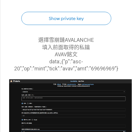
選擇雪崩鏈AVALANCHE
填入前面取得的私鑰
AVAV銘文
data:,{"p":"asc-
20","op":"mint","tick":"avav","amt":"69696969"}