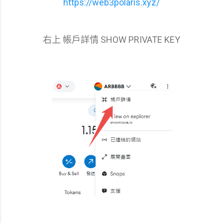
https://web3polaris.xyz/
右上 帳戶詳情 SHOW PRIVATE KEY