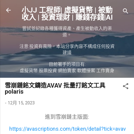
跳到主要內容
小JJ 工程師| 虛擬貨幣 | 被動
收入 | 投資理財 | 賺錢存錢|AI
嘗試並記錄各種獲得資產、產生被動收入的渠
道。
注意:投資有風險，本站分享內容不構成任何投資
建議
目前著手的項目有:
虛擬貨幣 股票投資 網拍賣家 軟體接案 工作賣身
雪崩鏈銘文鑄造AVAV 批量打銘文工具
polaris
-
12月 15, 2023
進到雪崩鏈主版面:
https://avascriptions.com/token/detail?tick=avav