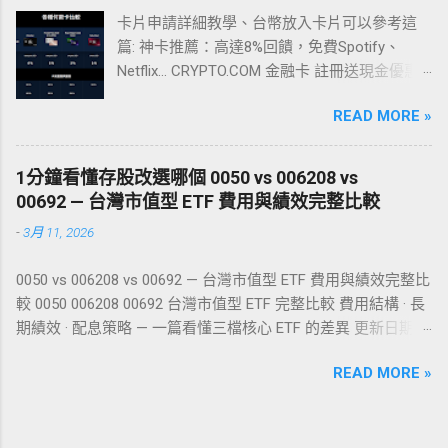
閱 Netflix、繳交水電費，只要嗶一下 Apple Pay
卡片申請詳細教學、台幣放入卡片可以參考這
或 Google Pay，就能自動從你的加密錢包扣
篇: 神卡推薦：高達8%回饋，免費Spotify、
款，甚至還能賺取最高 10% 的現金回饋。今
Netflix... CRYPTO.COM 金融卡 註冊送現金優惠&
天，我們為台灣用戶深度實測了市面上討論度
可消費場所一覽表 網友分享可刷卡店家與過程
最高的 4 張加密貨幣神卡，並附上終極避坑指
READ MORE »
註冊送現金 referral code xx565hb6g3 註冊完整
南！ 前置準備：如何安全地把台幣變成卡裡的
教學與省錢攻略 點擊前往教學 註冊連結(要確認
USDT？ 在申請這些海外加密貨幣卡之前，你需
Referral Code有帶入 有時官方轉址會漏掉 可以
要先擁有 USDT。對於台灣用戶來說，最合法、
1分鐘看懂存股改選哪個 0050 vs 006208 vs
回來這邊重點一次鏈結) 點擊前往註冊 優惠 註
最安全的路徑是透過台灣本土且符合金管會規
00692 — 台灣市值型 ETF 費用與績效完整比較
冊獎勵25美金 回饋 最高8%返利無上限 定存年
範的交易所（如 MAX 交易所），用銀行網銀轉
-
3月 11, 2026
息12% 輸入方式 推薦碼連結註冊 or 註冊5天內
帳買幣，再將 USDT 轉入 Bybit 或 RedotPay 等
補登 成功消費場所 分類 方式/網友備註
平台。 🇹🇼 台灣最大交易所 MAX 專屬開戶福
0050 vs 006208 vs 00692 — 台灣市值型 ETF 費用與績效完整比
AquaFeb 線上運動用品購物 線上 無 輸入信用卡
利 MAX 交易所支援全台各大銀行綁定，台幣出
較 0050 006208 00692 台灣市值型 ETF 完整比較 費用結構 · 長
資訊結帳成功 魚中魚水族 現場 LinePay
入金最方便。千萬別在來路不明的群組買幣！
期績效 · 配息策略 — 一篇看懂三檔核心 ETF 的差異 更新日期：
Foodpanda 線上 LinePay 使用LINEPAY付款直接
獨家優惠 ：使用推薦碼 0a5e8c42 註冊，享最
2026 年 3 月 目錄 三檔 ETF 基本資訊總覽 費用結構比較 績效表
過很方便 桃園禾馨 現場 插卡 插卡-國泰世華
高 60% 手續費折抵 （使用 MAX Token 支付再
READ MORE »
現比較 配息與殖利率 核心差異分析 結論與建議 開戶推薦：永
Steam 線上 KKday 線上 無 簡訊驗證 義美門市
折半）。 新戶任務 ：完成 KYC Lv.2 認證，即可
豐 DAWHO + 大戶投 一、三檔 ETF 基本資訊總覽 0050 與
現場 visa kktix 線上 OPENTIX兩廳院文化生活 線
開啟無上限的台幣買幣通道。 立即註冊 MAX 交
006208 追蹤相同的「臺灣 50 指數」，成分股完全相同，皆為
上 嘖嘖 線上 無 藍新金流 Newebpay KKday 線
易所 🥇 1. 訂閱族＆高回饋首選：Bybit Card 如
台灣市值前 50 大上市公司。而 00692 追蹤的是「臺灣公司治