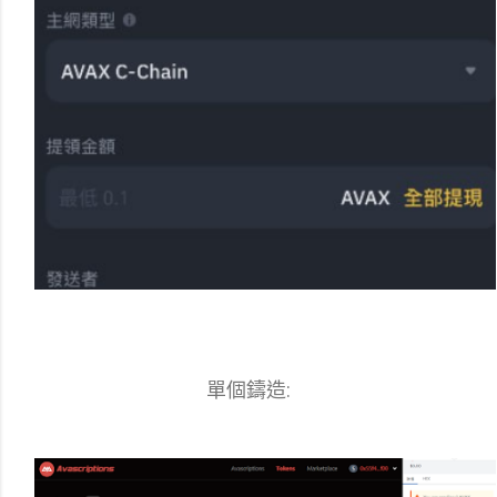
單個鑄造: