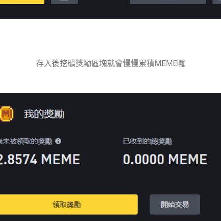
存入後挖礦獎勵區塊就會慢慢累積MEME囉