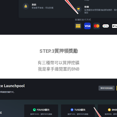
STEP.3質押領獎勵
有三種幣可以質押挖礦
我是拿手邊閒置的BNB