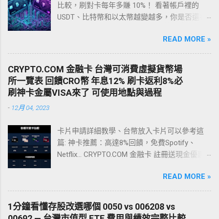
比較，刷對卡每年多賺 10%！ 看著帳戶裡的
USDT、比特幣和以太幣越變越多，你是否還在
煩惱怎麼「安全、低損耗」地在台灣花掉這些
READ MORE »
獲利？ 過去，台灣用戶要把加密貨幣變現，通
常只能走傳統的 C2C（個人對個人）換匯。這
不僅匯率差、手續費高昂，更致命的是—— 你極
CRYPTO.COM 金融卡 台灣可消費虛擬貨幣場
有可能收到詐騙黑錢，導致銀行帳戶被凍結
所一覽表 回饋CRO幣 年息12% 刷卡返利8%必
（變成人頭戶）！ 現在，最聰明、最安全的變
刷神卡金屬VISA來了 可使用地點與過程
現方式是： 直接申辦一張加密貨幣信用卡 ！無
-
12月 04, 2023
論是買麥當勞、全聯購物、高鐵買票，還是訂
閱 Netflix、繳交水電費，只要嗶一下 Apple Pay
卡片申請詳細教學、台幣放入卡片可以參考這
或 Google Pay，就能自動從你的加密錢包扣
篇: 神卡推薦：高達8%回饋，免費Spotify、
款，甚至還能賺取最高 10% 的現金回饋。今
Netflix... CRYPTO.COM 金融卡 註冊送現金優惠&
天，我們為台灣用戶深度實測了市面上討論度
可消費場所一覽表 網友分享可刷卡店家與過程
最高的 4 張加密貨幣神卡，並附上終極避坑指
READ MORE »
註冊送現金 referral code xx565hb6g3 註冊完整
南！ 前置準備：如何安全地把台幣變成卡裡的
教學與省錢攻略 點擊前往教學 註冊連結(要確認
USDT？ 在申請這些海外加密貨幣卡之前，你需
Referral Code有帶入 有時官方轉址會漏掉 可以
要先擁有 USDT。對於台灣用戶來說，最合法、
1分鐘看懂存股改選哪個 0050 vs 006208 vs
回來這邊重點一次鏈結) 點擊前往註冊 優惠 註
最安全的路徑是透過台灣本土且符合金管會規
00692 — 台灣市值型 ETF 費用與績效完整比較