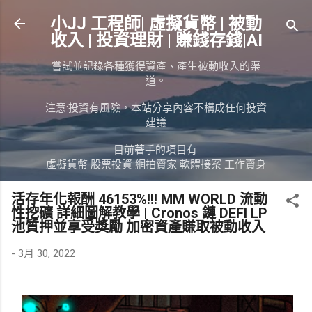
跳到主要內容
小JJ 工程師| 虛擬貨幣 | 被動
收入 | 投資理財 | 賺錢存錢|AI
嘗試並記錄各種獲得資產、產生被動收入的渠
道。
注意:投資有風險，本站分享內容不構成任何投資
建議
目前著手的項目有:
虛擬貨幣 股票投資 網拍賣家 軟體接案 工作賣身
活存年化報酬 46153%!!! MM WORLD 流動
性挖礦 詳細圖解教學 | Cronos 鏈 DEFI LP
池質押並享受獎勵 加密資產賺取被動收入
-
3月 30, 2022