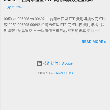
冊獎勵25美金 回饋 最高8%返利無上限 定存年
範的交易所（如 MAX 交易所），用銀行網銀轉
-
3月 11, 2026
息12% 輸入方式 推薦碼連結註冊 or 註冊5天內
帳買幣，再將 USDT 轉入 Bybit 或 RedotPay 等
補登 成功消費場所 分類 方式/網友備註
平台。 🇹🇼 台灣最大交易所 MAX 專屬開戶福
0050 vs 006208 vs 00692 — 台灣市值型 ETF 費用與績效完整比
AquaFeb 線上運動用品購物 線上 無 輸入信用卡
利 MAX 交易所支援全台各大銀行綁定，台幣出
較 0050 006208 00692 台灣市值型 ETF 完整比較 費用結構 · 長
資訊結帳成功 魚中魚水族 現場 LinePay
入金最方便。千萬別在來路不明的群組買幣！
期績效 · 配息策略 — 一篇看懂三檔核心 ETF 的差異 更新日期：
Foodpanda 線上 LinePay 使用LINEPAY付款直接
獨家優惠 ：使用推薦碼 0a5e8c42 註冊，享最
2026 年 3 月 目錄 三檔 ETF 基本資訊總覽 費用結構比較 績效表
過很方便 桃園禾馨 現場 插卡 插卡-國泰世華
高 60% 手續費折抵 （使用 MAX Token 支付再
READ MORE »
現比較 配息與殖利率 核心差異分析 結論與建議 開戶推薦：永
Steam 線上 KKday 線上 無 簡訊驗證 義美門市
折半）。 新戶任務 ：完成 KYC Lv.2 認證，即可
豐 DAWHO + 大戶投 一、三檔 ETF 基本資訊總覽 0050 與
現場 visa kktix 線上 OPENTIX兩廳院文化生活 線
開啟無上限的台幣買幣通道。 立即註冊 MAX 交
006208 追蹤相同的「臺灣 50 指數」，成分股完全相同，皆為
上 嘖嘖 線上 無 藍新金流 Newebpay KKday 線
易所 🥇 1. 訂閱族＆高回饋首選：Bybit Card 如
台灣市值前 50 大上市公司。而 00692 追蹤的是「臺灣公司治
上 LinePay 三創生活 雷蛇and羅技 現場 visa 誠
技術提供：Blogger
果你是影音重度依賴者（Netflix、Spotify），或
理 100 指數」，多了 ESG 治理因子篩選，涵蓋 100 檔成分股。
品線上 線上 無 簡訊驗證 星巴克 現場 visa 香水
是追求極致回饋的羊毛黨，Bybit Card 絕對是你
0050 元大台灣卓越 50 發行公司 元大投信 成立日期
主題圖片來源：
Michael Elkan
人生 線上 Namecheap 線上 微熱山丘 現場 Visa
的首選。Bybit 作為全球排名前三的交易所，其
2003/06/25 追蹤指數 臺灣 50 指數 成分股數 50 檔 基金規模 ≈
感應 台北民生公園店 肉麻吉 線上 無 3d驗證 饗
推出的虛擬卡在台灣 PTT 和 Dcard 討論度極
1.29 兆 配息頻率 半年配 006208 富邦臺灣采吉 50 發行公司 富
食天堂 現場 Visa感應 選台幣刷 星野銅鑼燒...
高，發卡速度極快，且福利最為大方。 ...
邦投信 成立日期 2012/06/22 追蹤指數 臺灣 50 指數 成分股數
50 檔 基金規模 ≈ 2,057 億 配息頻率 半年配 00692 富邦臺灣公
司治理 100 發行公司 富邦投信 成立日期 2017/05/17 追蹤指數
公司治理 100 指數 成分股數 100 檔 基金規模 ≈ 215 億 配息頻