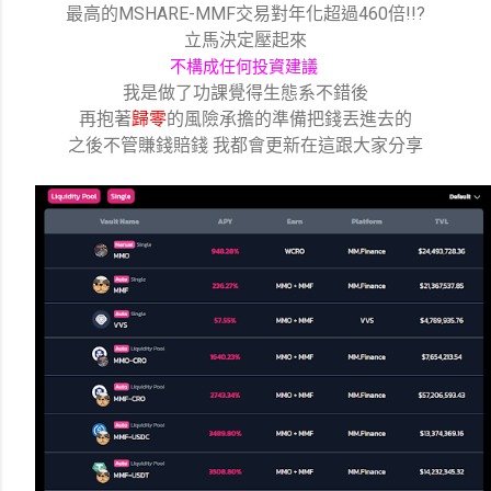
最高的MSHARE-MMF交易對年化超過460倍!!?
立馬決定壓起來
不構成任何投資建議
我是做了功課覺得生態系不錯後
再抱著
歸零
的風險承擔的準備把錢丟進去的
之後不管賺錢賠錢 我都會更新在這跟大家分享