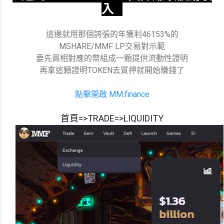
入
這邊就用那個誇張的年獲利46153%的
MSHARE/MMF LP交易對示範
要先買相對應的幣組成一顆提供流動性證明
再拿這顆證明TOKEN去質押就開始賺錢了
點擊開啟 MM.finance
首頁=>TRADE=>LIQUIDITY