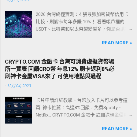
2026 台灣終極實測：4 張最強加密貨幣信用卡
比較，刷對卡每年多賺 10%！ 看著帳戶裡的
USDT、比特幣和以太幣越變越多，你是否還在
煩惱怎麼「安全、低損耗」地在台灣花掉這些
READ MORE »
獲利？ 過去，台灣用戶要把加密貨幣變現，通
常只能走傳統的 C2C（個人對個人）換匯。這
不僅匯率差、手續費高昂，更致命的是—— 你極
CRYPTO.COM 金融卡 台灣可消費虛擬貨幣場
有可能收到詐騙黑錢，導致銀行帳戶被凍結
所一覽表 回饋CRO幣 年息12% 刷卡返利8%必
（變成人頭戶）！ 現在，最聰明、最安全的變
刷神卡金屬VISA來了 可使用地點與過程
現方式是： 直接申辦一張加密貨幣信用卡 ！無
-
12月 04, 2023
論是買麥當勞、全聯購物、高鐵買票，還是訂
閱 Netflix、繳交水電費，只要嗶一下 Apple Pay
卡片申請詳細教學、台幣放入卡片可以參考這
或 Google Pay，就能自動從你的加密錢包扣
篇: 神卡推薦：高達8%回饋，免費Spotify、
款，甚至還能賺取最高 10% 的現金回饋。今
Netflix... CRYPTO.COM 金融卡 註冊送現金優惠&
天，我們為台灣用戶深度實測了市面上討論度
可消費場所一覽表 網友分享可刷卡店家與過程
最高的 4 張加密貨幣神卡，並附上終極避坑指
READ MORE »
註冊送現金 referral code xx565hb6g3 註冊完整
南！ 前置準備：如何安全地把台幣變成卡裡的
教學與省錢攻略 點擊前往教學 註冊連結(要確認