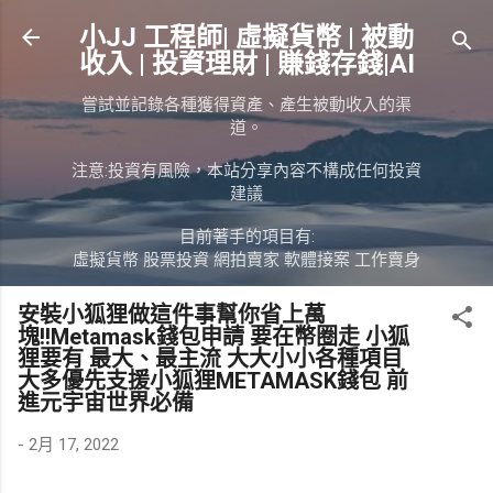
跳到主要內容
小JJ 工程師| 虛擬貨幣 | 被動
收入 | 投資理財 | 賺錢存錢|AI
嘗試並記錄各種獲得資產、產生被動收入的渠
道。
注意:投資有風險，本站分享內容不構成任何投資
建議
目前著手的項目有:
虛擬貨幣 股票投資 網拍賣家 軟體接案 工作賣身
安裝小狐狸做這件事幫你省上萬
塊!!Metamask錢包申請 要在幣圈走 小狐
狸要有 最大、最主流 大大小小各種項目
大多優先支援小狐狸METAMASK錢包 前
進元宇宙世界必備
-
2月 17, 2022