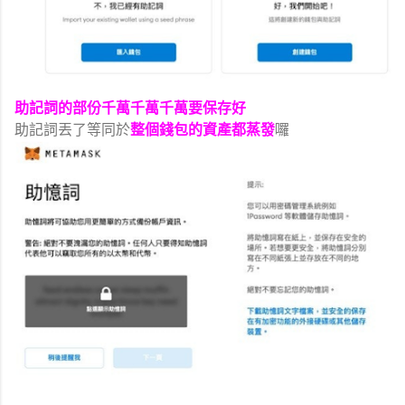
助記詞的部份千萬千萬千萬要保存好
助記詞
丟了等同於
整個錢包的資產都蒸發
囉