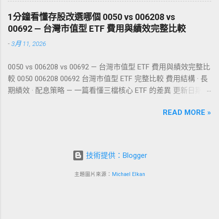
USDT？ 在申請這些海外加密貨幣卡之前，你需
Referral Code有帶入 有時官方轉址會漏掉 可以
要先擁有 USDT。對於台灣用戶來說，最合法、
1分鐘看懂存股改選哪個 0050 vs 006208 vs
回來這邊重點一次鏈結) 點擊前往註冊 優惠 註
最安全的路徑是透過台灣本土且符合金管會規
00692 — 台灣市值型 ETF 費用與績效完整比較
冊獎勵25美金 回饋 最高8%返利無上限 定存年
範的交易所（如 MAX 交易所），用銀行網銀轉
-
3月 11, 2026
息12% 輸入方式 推薦碼連結註冊 or 註冊5天內
帳買幣，再將 USDT 轉入 Bybit 或 RedotPay 等
補登 成功消費場所 分類 方式/網友備註
平台。 🇹🇼 台灣最大交易所 MAX 專屬開戶福
0050 vs 006208 vs 00692 — 台灣市值型 ETF 費用與績效完整比
AquaFeb 線上運動用品購物 線上 無 輸入信用卡
利 MAX 交易所支援全台各大銀行綁定，台幣出
較 0050 006208 00692 台灣市值型 ETF 完整比較 費用結構 · 長
資訊結帳成功 魚中魚水族 現場 LinePay
入金最方便。千萬別在來路不明的群組買幣！
期績效 · 配息策略 — 一篇看懂三檔核心 ETF 的差異 更新日期：
Foodpanda 線上 LinePay 使用LINEPAY付款直接
獨家優惠 ：使用推薦碼 0a5e8c42 註冊，享最
2026 年 3 月 目錄 三檔 ETF 基本資訊總覽 費用結構比較 績效表
過很方便 桃園禾馨 現場 插卡 插卡-國泰世華
高 60% 手續費折抵 （使用 MAX Token 支付再
READ MORE »
現比較 配息與殖利率 核心差異分析 結論與建議 開戶推薦：永
Steam 線上 KKday 線上 無 簡訊驗證 義美門市
折半）。 新戶任務 ：完成 KYC Lv.2 認證，即可
豐 DAWHO + 大戶投 一、三檔 ETF 基本資訊總覽 0050 與
現場 visa kktix 線上 OPENTIX兩廳院文化生活 線
開啟無上限的台幣買幣通道。 立即註冊 MAX 交
006208 追蹤相同的「臺灣 50 指數」，成分股完全相同，皆為
上 嘖嘖 線上 無 藍新金流 Newebpay KKday 線
易所 🥇 1. 訂閱族＆高回饋首選：Bybit Card 如
台灣市值前 50 大上市公司。而 00692 追蹤的是「臺灣公司治
上 LinePay 三創生活 雷蛇and羅技 現場 visa 誠
技術提供：Blogger
果你是影音重度依賴者（Netflix、Spotify），或
理 100 指數」，多了 ESG 治理因子篩選，涵蓋 100 檔成分股。
品線上 線上 無 簡訊驗證 星巴克 現場 visa 香水
是追求極致回饋的羊毛黨，Bybit Card 絕對是你
0050 元大台灣卓越 50 發行公司 元大投信 成立日期
主題圖片來源：
Michael Elkan
人生 線上 Namecheap 線上 微熱山丘 現場 Visa
的首選。Bybit 作為全球排名前三的交易所，其
2003/06/25 追蹤指數 臺灣 50 指數 成分股數 50 檔 基金規模 ≈
感應 台北民生公園店 肉麻吉 線上 無 3d驗證 饗
推出的虛擬卡在台灣 PTT 和 Dcard 討論度極
1.29 兆 配息頻率 半年配 006208 富邦臺灣采吉 50 發行公司 富
食天堂 現場 Visa感應 選台幣刷 星野銅鑼燒...
高，發卡速度極快，且福利最為大方。 ...
邦投信 成立日期 2012/06/22 追蹤指數 臺灣 50 指數 成分股數